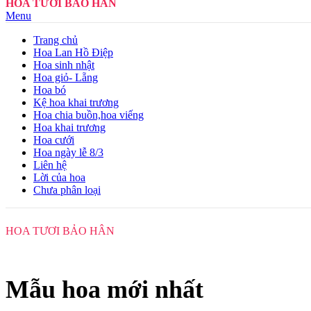
HOA TƯƠI BẢO HÂN
Menu
Trang chủ
Hoa Lan Hồ Điệp
Hoa sinh nhật
Hoa giỏ- Lẵng
Hoa bó
Kệ hoa khai trương
Hoa chia buồn,hoa viếng
Hoa khai trương
Hoa cưới
Hoa ngày lễ 8/3
Liên hệ
Lời của hoa
Chưa phân loại
HOA TƯƠI BẢO HÂN
Mẫu hoa mới nhất