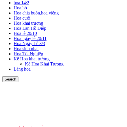
hoa 14/2
Hoa bó
Hoa chia buồn,hoa viếng
Hoa cưới
Hoa khai trương
Hoa Lan Hồ Điệp
Hoa lễ 20/10
Hoa ngày lễ 20/11
Hoa Ngày Lễ 8/3
Hoa sinh nhật
Hoa Tốt Nghiệp
Kệ Hoa khai trương
Kệ Hoa Khai Trương
Lẵng hoa
Search