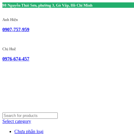
98 Nguyễn Thái Sơn, phường 3, Gò Vấp, Hồ Chí Minh
Anh Hiện
0907-757-959
Chị Huệ
0976-674-457
Select category
Chưa phân loại