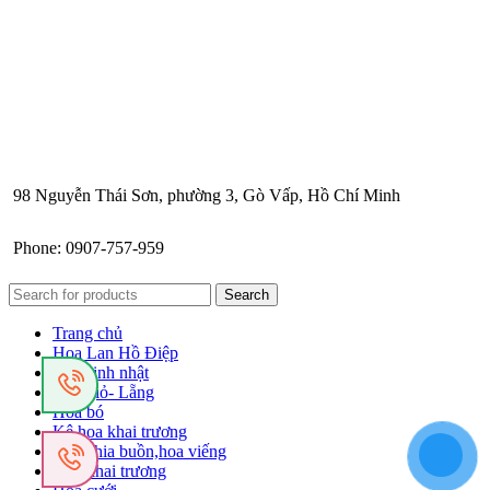
98 Nguyễn Thái Sơn, phường 3, Gò Vấp, Hồ Chí Minh
Phone: 0907-757-959
Search
Trang chủ
Hoa Lan Hồ Điệp
Hoa sinh nhật
Hoa giỏ- Lẵng
Hoa bó
Kệ hoa khai trương
Hoa chia buồn,hoa viếng
Hoa khai trương