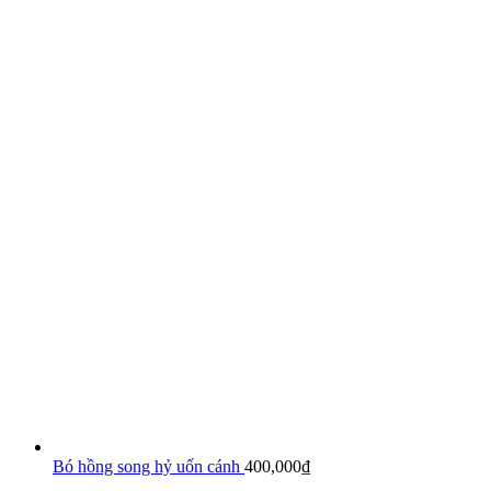
Bó hồng song hỷ uốn cánh
400,000
₫