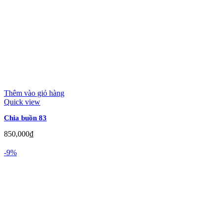
Thêm vào giỏ hàng
Quick view
Chia buồn 83
850,000
₫
-9%