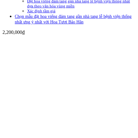
Đặt hoa viếng đám tang gần nhà tang lễ bệnh viện thống nhất
dựa theo văn hóa vùng miền
Xác định tầm giá
Chọn mẫu đặt hoa viếng đám tang gần nhà tang lễ bệnh viện thống
nhất ưng ý nhất với Hoa Tươi Bảo Hân
2,200,000
₫