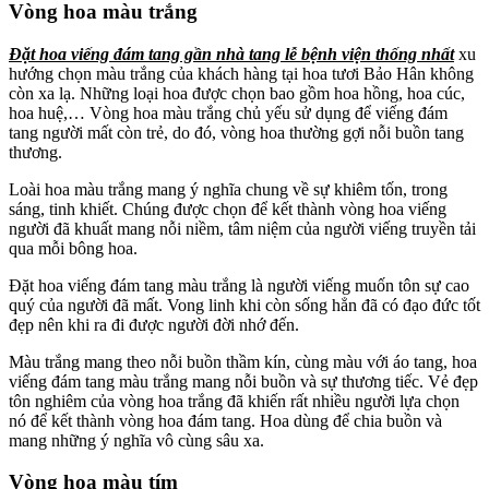
Vòng hoa màu trắng
Đặt hoa viếng đám tang gần nhà tang lễ bệnh viện thống nhất
xu
hướng chọn màu trắng của khách hàng tại hoa tươi Bảo Hân không
còn xa lạ. Những loại hoa được chọn bao gồm hoa hồng, hoa cúc,
hoa huệ,… Vòng hoa màu trắng chủ yếu sử dụng để viếng đám
tang người mất còn trẻ, do đó, vòng hoa thường gợi nỗi buồn tang
thương.
Loài hoa màu trắng mang ý nghĩa chung về sự khiêm tốn, trong
sáng, tinh khiết. Chúng được chọn để kết thành vòng hoa viếng
người đã khuất mang nỗi niềm, tâm niệm của người viếng truyền tải
qua mỗi bông hoa.
Đặt hoa viếng đám tang màu trắng là người viếng muốn tôn sự cao
quý của người đã mất. Vong linh khi còn sống hẳn đã có đạo đức tốt
đẹp nên khi ra đi được người đời nhớ đến.
Màu trắng mang theo nỗi buồn thầm kín, cùng màu với áo tang, hoa
viếng đám tang màu trắng mang nỗi buồn và sự thương tiếc. Vẻ đẹp
tôn nghiêm của vòng hoa trắng đã khiến rất nhiều người lựa chọn
nó để kết thành vòng hoa đám tang. Hoa dùng để chia buồn và
mang những ý nghĩa vô cùng sâu xa.
Vòng hoa màu tím