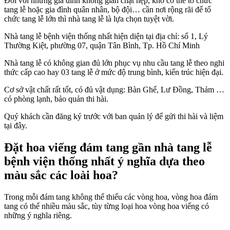
Đối với những gia đình không gian chật hẹp, khó có thể tổ chức
tang lễ hoặc gia đình quân nhân, bộ đội… cần nơi rộng rãi để tổ
chức tang lễ lớn thì nhà tang lễ là lựa chọn tuyệt vời.
Nhà tang lễ bệnh viện thống nhất hiện diện tại địa chỉ: số 1, Lý
Thường Kiệt, phường 07, quận Tân Bình, Tp. Hồ Chí Minh
Nhà tang lễ có không gian đủ lớn phục vụ nhu cầu tang lễ theo nghi
thức cấp cao hay 03 tang lễ ở mức độ trung bình, kiến trúc hiện đại.
Cơ sở vật chất rất tốt, có đủ vật dụng: Bàn Ghế, Lư Đồng, Thảm …
có phòng lạnh, bảo quản thi hài.
Quý khách cần đăng ký trước với ban quản lý để gửi thi hài và liệm
tại đây.
Đặt hoa viếng đám tang gần nhà tang lễ
bệnh viện thống nhất ý nghĩa dựa theo
màu sắc các loài hoa?
Trong mỗi đám tang không thể thiếu các vòng hoa, vòng hoa đám
tang có thể nhiều màu sắc, tùy từng loại hoa vòng hoa viếng có
những ý nghĩa riêng.