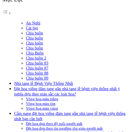
An Nghỉ
Cát bụi
Chia buồn
Chia buồn
Chia buồn
Chia buồn
Chia Buồn
Chia buồn 2
Chia buồn 83
Chia buồn 87
Chia buồn 88
Chia buồn 89
Nhà tang lễ Bệnh Viện Thống Nhất
Đặt hoa viếng đám tang gần nhà tang lễ bệnh viện thống nhất ý
nghĩa dựa theo màu sắc các loài hoa?
Vòng hoa màu trắng
Vòng hoa màu tím
Vòng hoa màu vàng
Cẩm nang đặt hoa viếng đám tang gần nhà tang lễ bệnh viện thống
nhất bạn cần biết
Đặt hoa dựa theo độ tuổi người mất
Đặt hoa dựa theo tín ngưỡng tôn giáo người mất