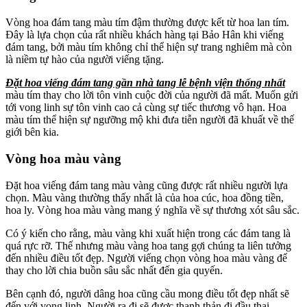
Vòng hoa đám tang màu tím đậm thường được kết từ hoa lan tím.
Đây là lựa chọn của rất nhiều khách hàng tại Bảo Hân khi viếng
đám tang, bởi màu tím không chỉ thể hiện sự trang nghiêm mà còn
là niềm tự hào của người viếng tặng.
Đặt hoa viếng đám tang gần nhà tang lễ bệnh viện thống nhất
màu tím thay cho lời tôn vinh cuộc đời của người đã mất. Muốn gửi
tới vong linh sự tôn vinh cao cả cùng sự tiếc thương vô hạn. Hoa
màu tím thể hiện sự ngưỡng mộ khi đưa tiễn người đã khuất về thế
giới bên kia.
Vòng hoa màu vàng
Đặt hoa viếng đám tang màu vàng cũng được rất nhiều người lựa
chọn. Màu vàng thường thấy nhất là của hoa cúc, hoa đồng tiền,
hoa ly. Vòng hoa màu vàng mang ý nghĩa về sự thương xót sâu sắc.
Có ý kiến cho rằng, màu vàng khi xuất hiện trong các đám tang là
quá rực rỡ. Thế nhưng màu vàng hoa tang gợi chúng ta liên tưởng
đến nhiều điều tốt đẹp. Người viếng chọn vòng hoa màu vàng để
thay cho lời chia buồn sâu sắc nhất đến gia quyến.
Bên cạnh đó, người dâng hoa cũng cầu mong điều tốt đẹp nhất sẽ
đến với vong linh. Người ra đi sẽ được thanh thản đi đầu thai