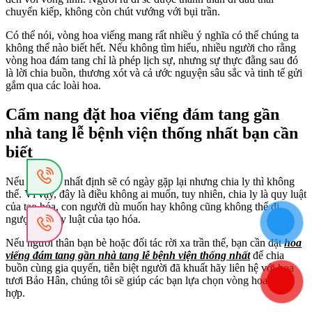
chuyển kiếp, không còn chút vướng với bụi trần.
Có thể nói, vòng hoa viếng mang rất nhiều ý nghĩa có thể chúng ta
không thể nào biết hết. Nếu không tìm hiểu, nhiều người cho rằng
vòng hoa đám tang chỉ là phép lịch sự, nhưng sự thực đằng sau đó
là lời chia buồn, thương xót và cả ước nguyện sâu sắc và tinh tế gửi
gắm qua các loài hoa.
Cẩm nang đặt hoa viếng đám tang gần
nhà tang lễ bệnh viện thống nhất bạn cần
biết
Nếu chia tay nhất định sẽ có ngày gặp lại nhưng chia ly thì không
thể. Vì vậy, đây là điều không ai muốn, tuy nhiên, chia ly là quy luật
của tạo hóa, con người dù muốn hay không cũng không thể đi
ngược lại quy luật của tạo hóa.
Nếu người thân bạn bè hoặc đối tác rời xa trần thế, bạn cần đặt
hoa
viếng đám tang gần nhà tang lễ bệnh viện thống nhất
để chia
buồn cùng gia quyến, tiễn biệt người đã khuất hãy liên hệ với hoa
tươi Bảo Hân, chúng tôi sẽ giúp các bạn lựa chọn vòng hoa phù
hợp.