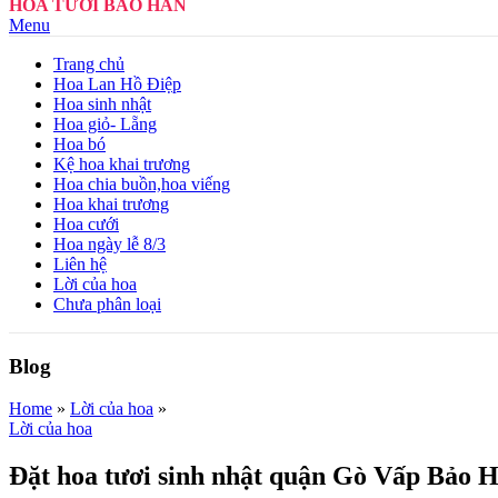
HOA TƯƠI BẢO HÂN
Menu
Trang chủ
Hoa Lan Hồ Điệp
Hoa sinh nhật
Hoa giỏ- Lẵng
Hoa bó
Kệ hoa khai trương
Hoa chia buồn,hoa viếng
Hoa khai trương
Hoa cưới
Hoa ngày lễ 8/3
Liên hệ
Lời của hoa
Chưa phân loại
Blog
Home
»
Lời của hoa
»
Lời của hoa
Đặt hoa tươi sinh nhật quận Gò Vấp Bảo H