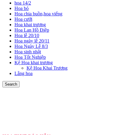
hoa 14/2
Hoa bó
Hoa chia buồn,hoa viếng
Hoa cưới
Hoa khai trương
Hoa Lan Hồ Điệp
Hoa lễ 20/10
Hoa ngày lễ 20/11
Hoa Ngày Lễ 8/3
Hoa sinh nhật
Hoa Tốt Nghiệp
Kệ Hoa khai trương
Kệ Hoa Khai Trương
Lẵng hoa
Search