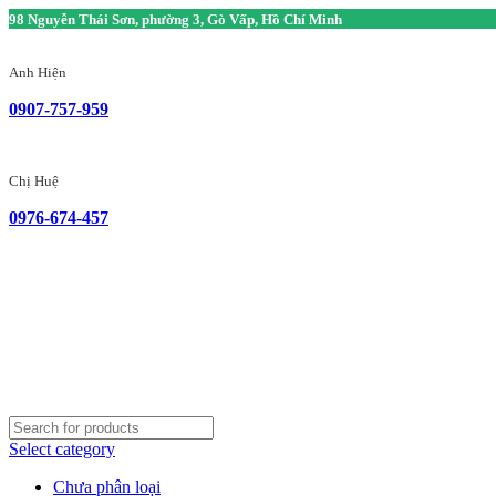
98 Nguyễn Thái Sơn, phường 3, Gò Vấp, Hồ Chí Minh
Anh Hiện
0907-757-959
Chị Huệ
0976-674-457
Select category
Chưa phân loại