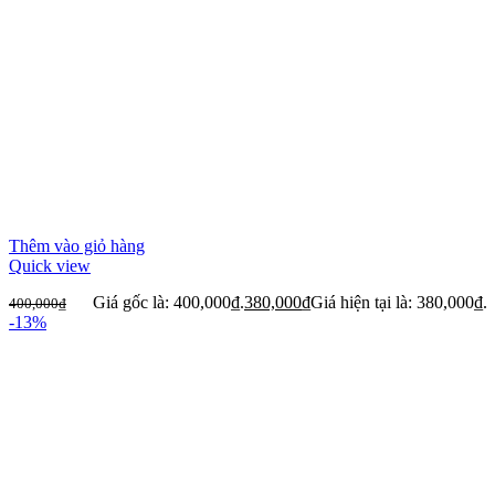
Thêm vào giỏ hàng
Quick view
Giá gốc là: 400,000₫.
380,000
₫
Giá hiện tại là: 380,000₫.
400,000
₫
-13%