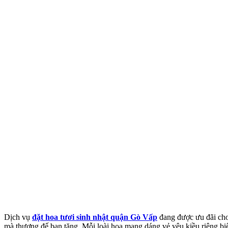
Dịch vụ
đặt hoa tươi sinh nhật quận Gò Vấp
đang được ưu đãi cho 
mà thượng đế ban tặng. Mỗi loài hoa mang dáng vẻ yêu kiều riêng biệ