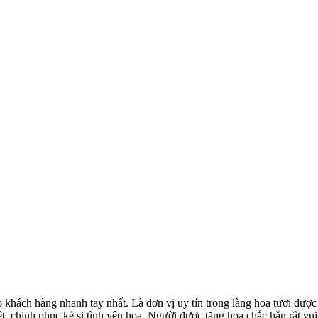
khách hàng nhanh tay nhất. Là đơn vị uy tín trong làng hoa tươi được
t, chinh phục kẻ si tình yêu hoa. Người được tặng hoa chắc hẳn rất vui