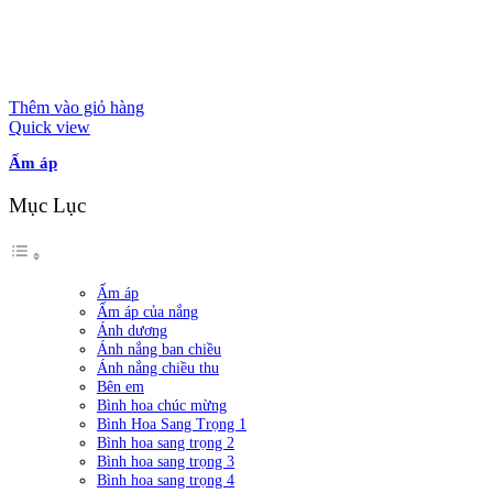
Thêm vào giỏ hàng
Quick view
Ấm áp
Mục Lục
Ấm áp
Ấm áp của nắng
Ánh dương
Ánh nắng ban chiều
Ánh nắng chiều thu
Bên em
Bình hoa chúc mừng
Bình Hoa Sang Trọng 1
Bình hoa sang trọng 2
Bình hoa sang trọng 3
Bình hoa sang trọng 4