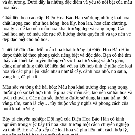
và ấn tượng. Dưới đây là những đặc điểm và yếu tố nổi bật của mẫu
hoa này:
Chất liệu hoa cao cấp: Điện Hoa Bảo Hân sử dụng những loại hoa
chất lượng cao, như hoa hồng, hoa lily, hoa lan, hoa cẩm chướng,
hoa ly… để tạo nên mẫu hoa khai trương đẹp và sang trọng. Các
loại hoa này có màu sắc rực rỡ, hương thơm quyến rũ và tạo nên vẻ
đẹp đặc biệt cho bó hoa.
Thiết kế độc đáo: Mỗi mẫu hoa khai trương tại Điện Hoa Bảo Hân
được thiết kế theo phong cách riêng biệt và độc đáo. Bạn có thể tìm
thấy các thiết kế truyền thống với sắc hoa tươi sáng và đơn giản,
cũng như những thiết kế hiện đại với sự kết hợp tinh tế giữa các loại
hoa và các phụ liệu khác nhau như lá cây, cành hoa nhỏ, nơ satin,
vàng lụa, đá pha lê…
Màu sắc và tổng thể hài hòa: Mẫu hoa khai trương đẹp sang trọng
thường có sự kết hợp tinh tế giữa các màu sắc, tạo nên sự hài hòa và
uyển chuyển. Các màu sắc thường được sử dụng là màu trắng, đỏ,
vàng, tím, xanh lá cây… tùy thuộc vào ý nghĩa và phong cách của
buổi khai trương.
Bày trí chuyên nghiệp: Đội ngũ của Điện Hoa Bảo Hân có kinh
nghiệm trong việc bày trí hoa khai trương một cách chuyên nghiệp
và tinh tế. Họ sẽ sắp xếp các loại hoa và phụ liệu một cách hợp lý,