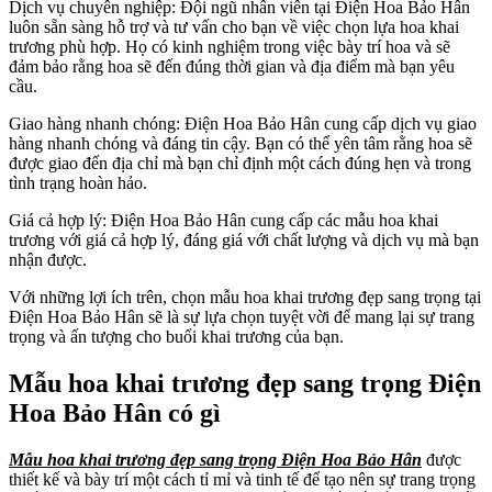
Dịch vụ chuyên nghiệp: Đội ngũ nhân viên tại Điện Hoa Bảo Hân
luôn sẵn sàng hỗ trợ và tư vấn cho bạn về việc chọn lựa hoa khai
trương phù hợp. Họ có kinh nghiệm trong việc bày trí hoa và sẽ
đảm bảo rằng hoa sẽ đến đúng thời gian và địa điểm mà bạn yêu
cầu.
Giao hàng nhanh chóng: Điện Hoa Bảo Hân cung cấp dịch vụ giao
hàng nhanh chóng và đáng tin cậy. Bạn có thể yên tâm rằng hoa sẽ
được giao đến địa chỉ mà bạn chỉ định một cách đúng hẹn và trong
tình trạng hoàn hảo.
Giá cả hợp lý: Điện Hoa Bảo Hân cung cấp các mẫu hoa khai
trương với giá cả hợp lý, đáng giá với chất lượng và dịch vụ mà bạn
nhận được.
Với những lợi ích trên, chọn mẫu hoa khai trương đẹp sang trọng tại
Điện Hoa Bảo Hân sẽ là sự lựa chọn tuyệt vời để mang lại sự trang
trọng và ấn tượng cho buổi khai trương của bạn.
Mẫu hoa khai trương đẹp sang trọng Điện
Hoa Bảo Hân có gì
Mẫu hoa khai trương đẹp sang trọng Điện Hoa Bảo Hân
được
thiết kế và bày trí một cách tỉ mỉ và tinh tế để tạo nên sự trang trọng