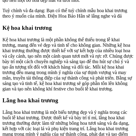
tạo nên một bó hoa đẹp mắt và tươi mới.
Tuỳ chỉnh và đa dạng: Bạn có thể tuỳ chỉnh mẫu hoa khai trương
theo ý muốn của mình. Điện Hoa Bảo Hân sẽ lắng nghe và đá
Kệ hoa khai trương
Kệ hoa khai trương là một phần không thể thiếu trong lễ khai
trương, mang đến vẻ đẹp và tinh tế cho không gian. Những kệ hoa
khai trương thường được thiết kế với sự kết hợp của nhiều loại hoa
và cây cảnh, tạo nên một cảnh quan tươi mới và rực rỡ. Chúng được
bày trí một cách chuyên nghiệp và sáng tạo để thu hút sự chú ý và
tạo ấn tượng tốt đối với khách hàng và đối tác. Mỗi kệ hoa khai
trương đều mang trong mình ý nghĩa của sự thịnh vượng và may
mắn, truyền tải thông điệp của sự thành công và phát triển. Bằng sự
sáng tạo và tinh tế, kệ hoa khai trương sẽ góp phần tôn lên không
gian và tạo nên không khí festive cho buổi lễ khai trương.
Lẵng hoa khai trương
Lẵng hoa khai trương là một biểu tượng đẹp và ý nghĩa trong các
buổi lễ khai trương. Được thiết kế và bày trí tỉ mỉ, lẵng hoa khai
trương thường được làm từ những bông hoa tươi sáng và đa dạng,
kết hợp với các loại lá và phụ kiện trang trí. Lẵng hoa khai trương
mang trong mình ý nghĩa của sự thành công, phát đạt và tạo điểm