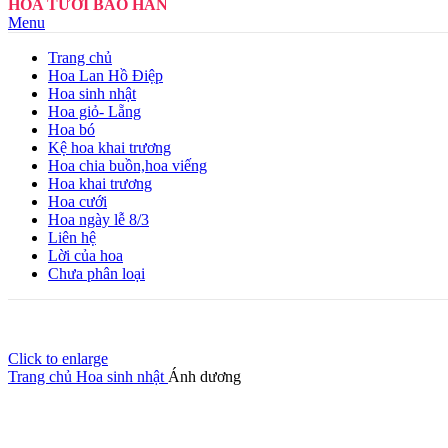
HOA TƯƠI BẢO HÂN
Menu
Trang chủ
Hoa Lan Hồ Điệp
Hoa sinh nhật
Hoa giỏ- Lẵng
Hoa bó
Kệ hoa khai trương
Hoa chia buồn,hoa viếng
Hoa khai trương
Hoa cưới
Hoa ngày lễ 8/3
Liên hệ
Lời của hoa
Chưa phân loại
Click to enlarge
Trang chủ
Hoa sinh nhật
Ánh dương