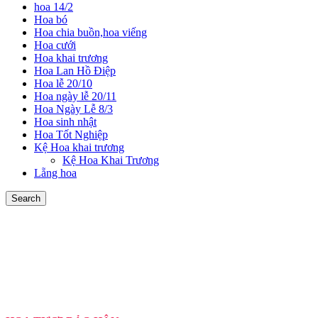
hoa 14/2
Hoa bó
Hoa chia buồn,hoa viếng
Hoa cưới
Hoa khai trương
Hoa Lan Hồ Điệp
Hoa lễ 20/10
Hoa ngày lễ 20/11
Hoa Ngày Lễ 8/3
Hoa sinh nhật
Hoa Tốt Nghiệp
Kệ Hoa khai trương
Kệ Hoa Khai Trương
Lẵng hoa
Search