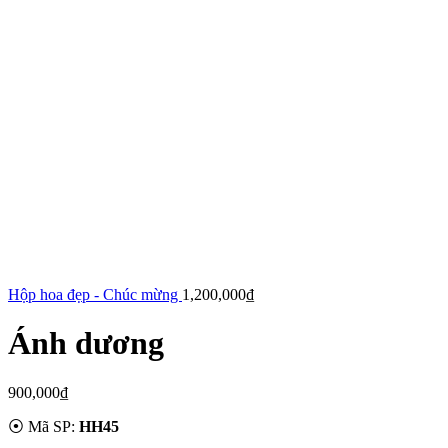
Hộp hoa đẹp - Chúc mừng
1,200,000
₫
Ánh dương
900,000
₫
⦿ Mã SP:
HH45