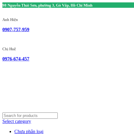
98 Nguyễn Thái Sơn, phường 3, Gò Vấp, Hồ Chí Minh
Anh Hiện
0907-757-959
Chị Huệ
0976-674-457
Select category
Chưa phân loại