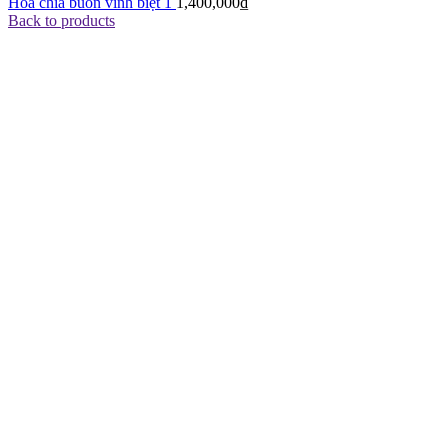
Hoa chia buồn vĩnh biệt 1
1,400,000
₫
Back to products