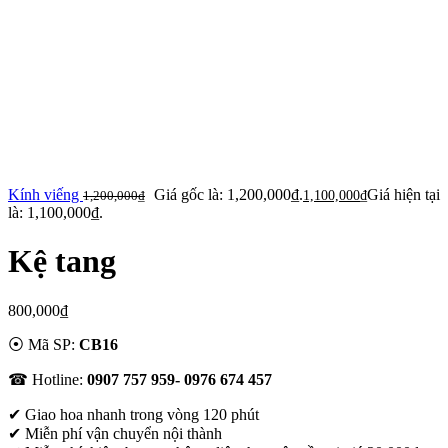
Kính viếng
Giá gốc là: 1,200,000₫.
Giá hiện tại
1,200,000
₫
1,100,000
₫
là: 1,100,000₫.
Kệ tang
800,000
₫
⦿ Mã SP:
CB16
☎ Hotline:
0907 757 959- 0976 674 457
✔
Giao hoa nhanh trong vòng 120 phút
✔ Miễn phí vận chuyển nội thành