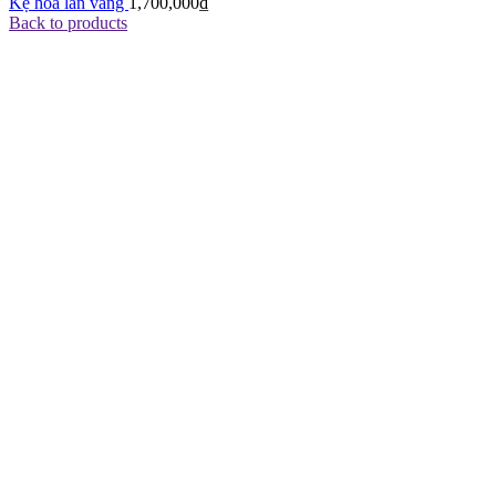
Kệ hoa lan vàng
1,700,000
₫
Back to products