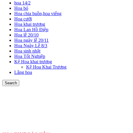
hoa 14/2
Hoa bó
Hoa chia buồn,hoa viếng
Hoa cưới
Hoa khai trương
Hoa Lan Hồ Điệp
Hoa lễ 20/10
Hoa ngày lễ 20/11
Hoa Ngày Lễ 8/3
Hoa sinh nhật
Hoa Tốt Nghiệp
Kệ Hoa khai trương
Kệ Hoa Khai Trương
Lẵng hoa
Search