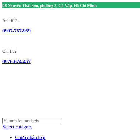
98 Nguyễn Thái Sơn, phường 3, Gò Vấp, Hồ Chí Minh
Anh Hiện
0907-757-959
Chị Huệ
0976-674-457
Select category
Chưa phân loại