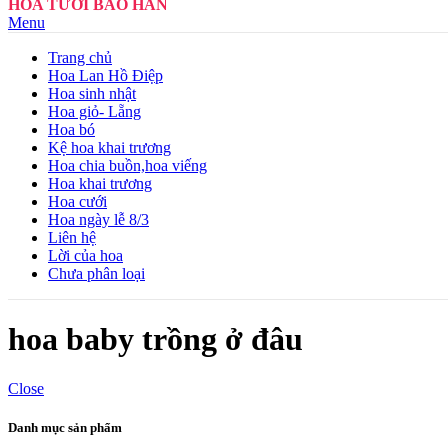
HOA TƯƠI BẢO HÂN
Menu
Trang chủ
Hoa Lan Hồ Điệp
Hoa sinh nhật
Hoa giỏ- Lẵng
Hoa bó
Kệ hoa khai trương
Hoa chia buồn,hoa viếng
Hoa khai trương
Hoa cưới
Hoa ngày lễ 8/3
Liên hệ
Lời của hoa
Chưa phân loại
hoa baby trồng ở đâu
Close
Danh mục sản phẩm