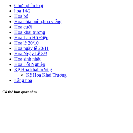
Chưa phân loại
hoa 14/2
Hoa bó
Hoa chia buồn,hoa viếng
Hoa cưới
Hoa khai trương
Hoa Lan Hồ Điệp
Hoa lễ 20/10
Hoa ngày lễ 20/11
Hoa Ngày Lễ 8/3
Hoa sinh nhật
Hoa Tốt Nghiệp
Kệ Hoa khai trương
Kệ Hoa Khai Trương
Lẵng hoa
Có thể bạn quan tâm