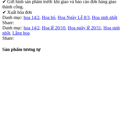
✔ Gửi hình sản phẩm trước khi giao và báo cáo đơn hàng giao
thành công.
✔ Xuất hóa đơn
Danh mục:
hoa 14/2
,
Hoa bó
,
Hoa Ngày Lễ 8/3
,
Hoa sinh nhật
Share:
Danh mục:
hoa 14/2
,
Hoa lễ 20/10
,
Hoa ngày lễ 20/11
,
Hoa sinh
nhật
,
Lẵng hoa
Share:
Sản phẩm tương tự