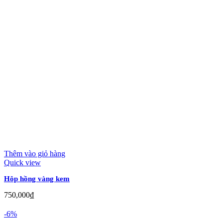
Thêm vào giỏ hàng
Quick view
Hôp hồng vàng kem
750,000
₫
-6%