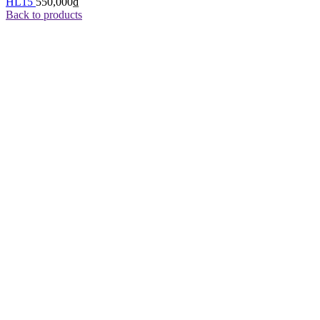
HL15
550,000
₫
Back to products