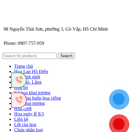
98 Nguyễn Thái Sơn, phường 3, Gò Vấp, Hồ Chí Minh
Phone: 0907-757-959
Search
Trang chủ
Hoa Lan Hồ Điệp
Hoa sinh nhật
Hoa giỏ- Lẵng
Hoa bó
Kệ hoa khai trương
Hoa chia buồn,hoa viếng
Hoa khai trương
Hoa cưới
Hoa ngày lễ 8/3
Liên hệ
Lời của hoa
Chưa phân loại