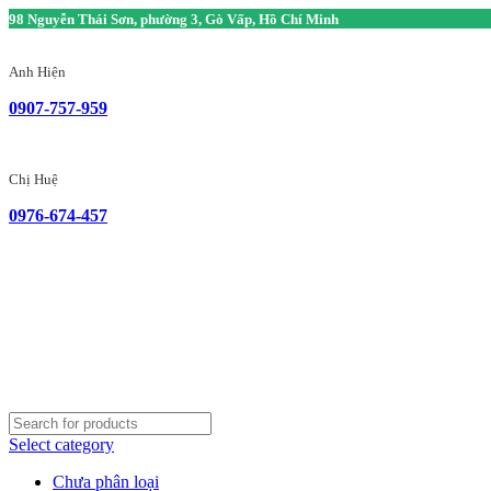
98 Nguyễn Thái Sơn, phường 3, Gò Vấp, Hồ Chí Minh
Anh Hiện
0907-757-959
Chị Huệ
0976-674-457
Select category
Chưa phân loại