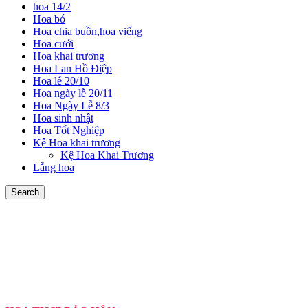
hoa 14/2
Hoa bó
Hoa chia buồn,hoa viếng
Hoa cưới
Hoa khai trương
Hoa Lan Hồ Điệp
Hoa lễ 20/10
Hoa ngày lễ 20/11
Hoa Ngày Lễ 8/3
Hoa sinh nhật
Hoa Tốt Nghiệp
Kệ Hoa khai trương
Kệ Hoa Khai Trương
Lẵng hoa
Search