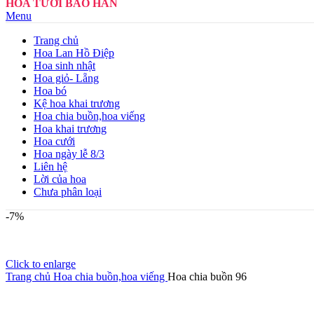
HOA TƯƠI BẢO HÂN
Menu
Trang chủ
Hoa Lan Hồ Điệp
Hoa sinh nhật
Hoa giỏ- Lẵng
Hoa bó
Kệ hoa khai trương
Hoa chia buồn,hoa viếng
Hoa khai trương
Hoa cưới
Hoa ngày lễ 8/3
Liên hệ
Lời của hoa
Chưa phân loại
-7%
Click to enlarge
Trang chủ
Hoa chia buồn,hoa viếng
Hoa chia buồn 96