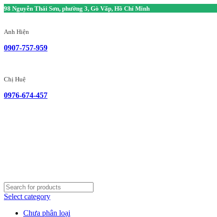
98 Nguyễn Thái Sơn, phường 3, Gò Vấp, Hồ Chí Minh
Anh Hiện
0907-757-959
Chị Huệ
0976-674-457
Select category
Chưa phân loại