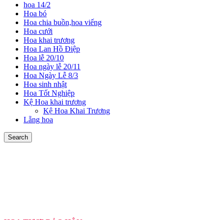
hoa 14/2
Hoa bó
Hoa chia buồn,hoa viếng
Hoa cưới
Hoa khai trương
Hoa Lan Hồ Điệp
Hoa lễ 20/10
Hoa ngày lễ 20/11
Hoa Ngày Lễ 8/3
Hoa sinh nhật
Hoa Tốt Nghiệp
Kệ Hoa khai trương
Kệ Hoa Khai Trương
Lẵng hoa
Search