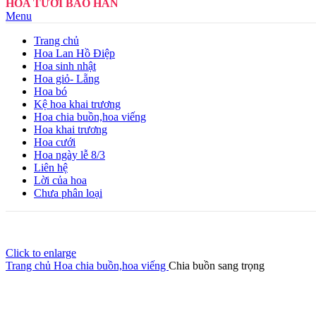
HOA TƯƠI BẢO HÂN
Menu
Trang chủ
Hoa Lan Hồ Điệp
Hoa sinh nhật
Hoa giỏ- Lẵng
Hoa bó
Kệ hoa khai trương
Hoa chia buồn,hoa viếng
Hoa khai trương
Hoa cưới
Hoa ngày lễ 8/3
Liên hệ
Lời của hoa
Chưa phân loại
Click to enlarge
Trang chủ
Hoa chia buồn,hoa viếng
Chia buồn sang trọng