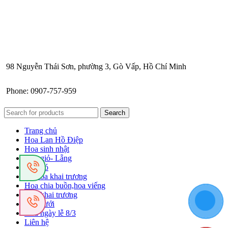
98 Nguyễn Thái Sơn, phường 3, Gò Vấp, Hồ Chí Minh
Phone: 0907-757-959
Search
Trang chủ
Hoa Lan Hồ Điệp
Hoa sinh nhật
Hoa giỏ- Lẵng
Hoa bó
Kệ hoa khai trương
Hoa chia buồn,hoa viếng
Hoa khai trương
Hoa cưới
Hoa ngày lễ 8/3
Liên hệ