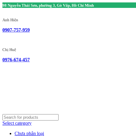
98 Nguyễn Thái Sơn, phường 3, Gò Vấp, Hồ Chí Minh
Anh Hiện
0907-757-959
Chị Huệ
0976-674-457
Select category
Chưa phân loại