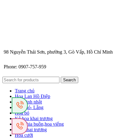
98 Nguyễn Thái Sơn, phường 3, Gò Vấp, Hồ Chí Minh
Phone: 0907-757-959
Search
Trang chủ
Hoa Lan Hồ Điệp
Hoa sinh nhật
Hoa giỏ- Lẵng
Hoa bó
Kệ hoa khai trương
Hoa chia buồn,hoa viếng
Hoa khai trương
Hoa cưới