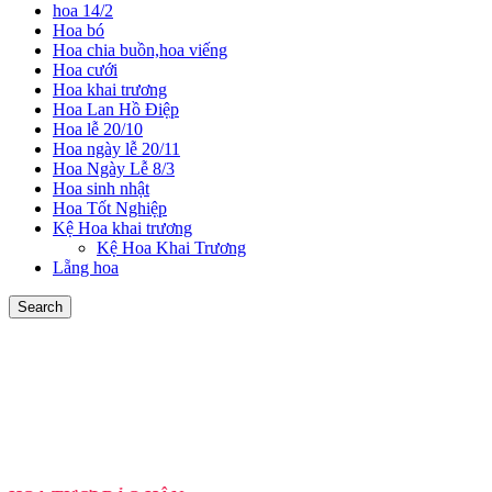
hoa 14/2
Hoa bó
Hoa chia buồn,hoa viếng
Hoa cưới
Hoa khai trương
Hoa Lan Hồ Điệp
Hoa lễ 20/10
Hoa ngày lễ 20/11
Hoa Ngày Lễ 8/3
Hoa sinh nhật
Hoa Tốt Nghiệp
Kệ Hoa khai trương
Kệ Hoa Khai Trương
Lẵng hoa
Search