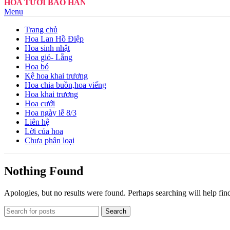
HOA TƯƠI BẢO HÂN
Menu
Trang chủ
Hoa Lan Hồ Điệp
Hoa sinh nhật
Hoa giỏ- Lẵng
Hoa bó
Kệ hoa khai trương
Hoa chia buồn,hoa viếng
Hoa khai trương
Hoa cưới
Hoa ngày lễ 8/3
Liên hệ
Lời của hoa
Chưa phân loại
Nothing Found
Apologies, but no results were found. Perhaps searching will help find
Search