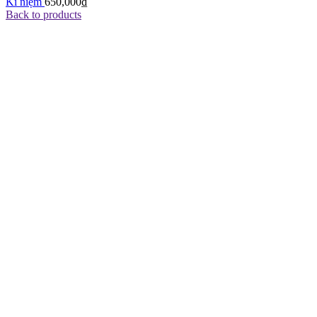
Kỉ niệm
650,000
₫
Back to products