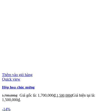
Thêm vào giỏ hàng
Quick view
Hộp hoa chúc mừng
Giá gốc là: 1,700,000₫.
Giá hiện tại là:
1,700,000
₫
1,500,000
₫
1,500,000₫.
-14%