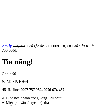
Ấm áp
Giá gốc là: 800,000₫.
Giá hiện tại là:
800,000
₫
700,000
₫
700,000₫.
Tia nắng!
700,000
₫
⦿ Mã SP:
HH64
☎ Hotline:
0907 757 959- 0976 674 457
✔
Giao hoa nhanh trong vòng 120 phút
✔ Miễn phí vận chuyển nội thành