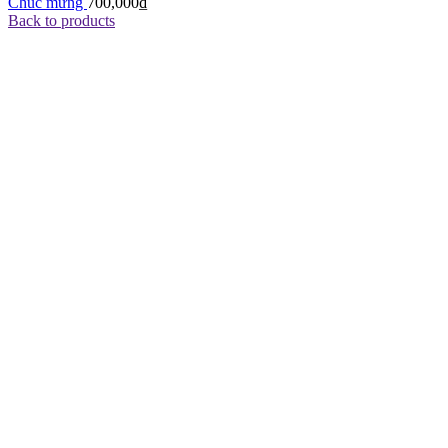
Chúc mừng
700,000
₫
Back to products