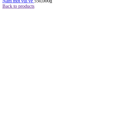
Năm mới vui vẻ
550,000
₫
Back to products