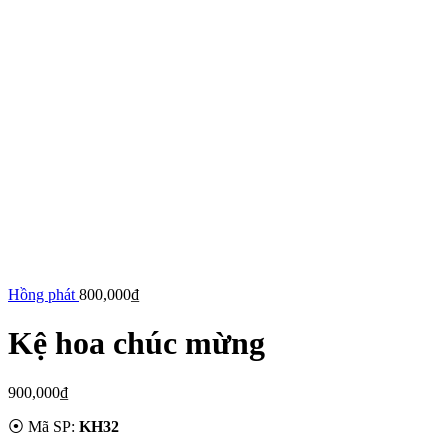
Hồng phát
800,000
₫
Kệ hoa chúc mừng
900,000
₫
⦿ Mã SP:
KH32