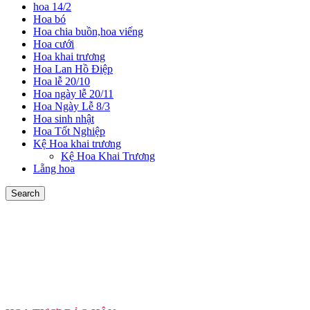
hoa 14/2
Hoa bó
Hoa chia buồn,hoa viếng
Hoa cưới
Hoa khai trương
Hoa Lan Hồ Điệp
Hoa lễ 20/10
Hoa ngày lễ 20/11
Hoa Ngày Lễ 8/3
Hoa sinh nhật
Hoa Tốt Nghiệp
Kệ Hoa khai trương
Kệ Hoa Khai Trương
Lẵng hoa
Search