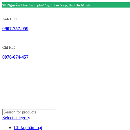
98 Nguyễn Thái Sơn, phường 3, Gò Vấp, Hồ Chí Minh
Anh Hiện
0907-757-959
Chị Huệ
0976-674-457
Select category
Chưa phân loại