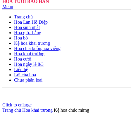
HOA TƯƠI BẢO HÂN
Menu
Trang chủ
Hoa Lan Hồ Điệp
Hoa sinh nhật
Hoa giỏ- Lẵng
Hoa bó
Kệ hoa khai trương
Hoa chia buồn,hoa viếng
Hoa khai trương
Hoa cưới
Hoa ngày lễ 8/3
Liên hệ
Lời của hoa
Chưa phân loại
Click to enlarge
Trang chủ
Hoa khai trương
Kệ hoa chúc mừng