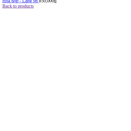
Hoa hộp - Lẵng 98
850,000
₫
Back to products