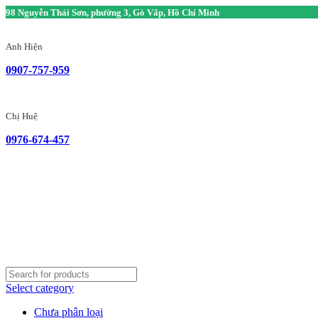
98 Nguyễn Thái Sơn, phường 3, Gò Vấp, Hồ Chí Minh
Anh Hiện
0907-757-959
Chị Huệ
0976-674-457
Select category
Chưa phân loại