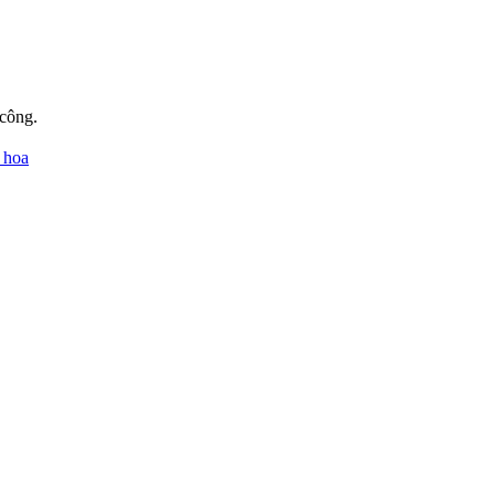
 công.
 hoa