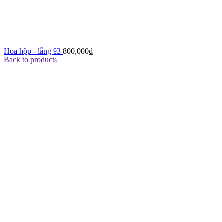
Hoa hộp - lẵng 93
800,000
₫
Back to products