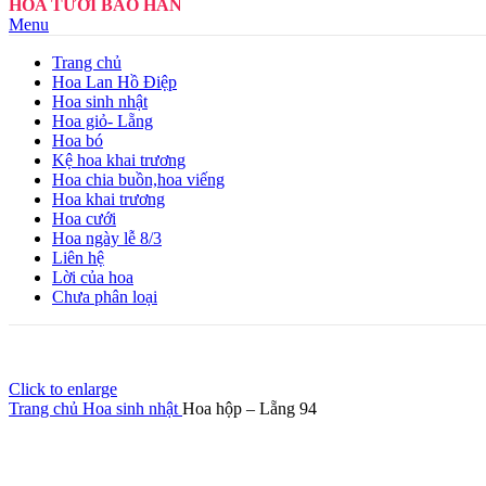
HOA TƯƠI BẢO HÂN
Menu
Trang chủ
Hoa Lan Hồ Điệp
Hoa sinh nhật
Hoa giỏ- Lẵng
Hoa bó
Kệ hoa khai trương
Hoa chia buồn,hoa viếng
Hoa khai trương
Hoa cưới
Hoa ngày lễ 8/3
Liên hệ
Lời của hoa
Chưa phân loại
Click to enlarge
Trang chủ
Hoa sinh nhật
Hoa hộp – Lẵng 94