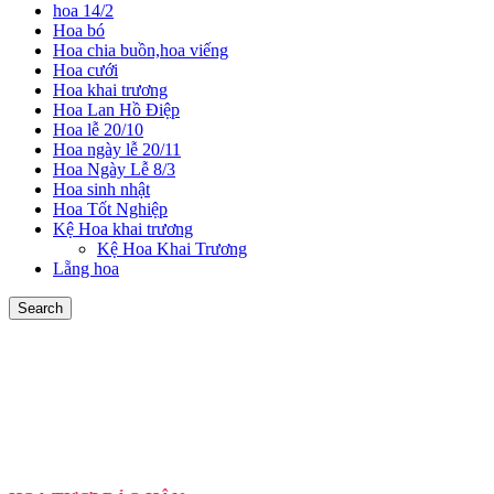
hoa 14/2
Hoa bó
Hoa chia buồn,hoa viếng
Hoa cưới
Hoa khai trương
Hoa Lan Hồ Điệp
Hoa lễ 20/10
Hoa ngày lễ 20/11
Hoa Ngày Lễ 8/3
Hoa sinh nhật
Hoa Tốt Nghiệp
Kệ Hoa khai trương
Kệ Hoa Khai Trương
Lẵng hoa
Search