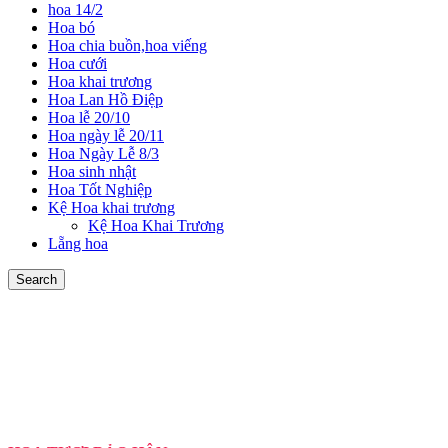
hoa 14/2
Hoa bó
Hoa chia buồn,hoa viếng
Hoa cưới
Hoa khai trương
Hoa Lan Hồ Điệp
Hoa lễ 20/10
Hoa ngày lễ 20/11
Hoa Ngày Lễ 8/3
Hoa sinh nhật
Hoa Tốt Nghiệp
Kệ Hoa khai trương
Kệ Hoa Khai Trương
Lẵng hoa
Search