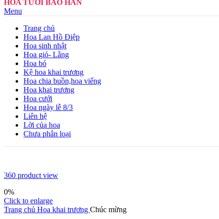
HOA TƯƠI BẢO HÂN
Menu
Trang chủ
Hoa Lan Hồ Điệp
Hoa sinh nhật
Hoa giỏ- Lẵng
Hoa bó
Kệ hoa khai trương
Hoa chia buồn,hoa viếng
Hoa khai trương
Hoa cưới
Hoa ngày lễ 8/3
Liên hệ
Lời của hoa
Chưa phân loại
360 product view
0%
Click to enlarge
Trang chủ
Hoa khai trương
Chúc mừng