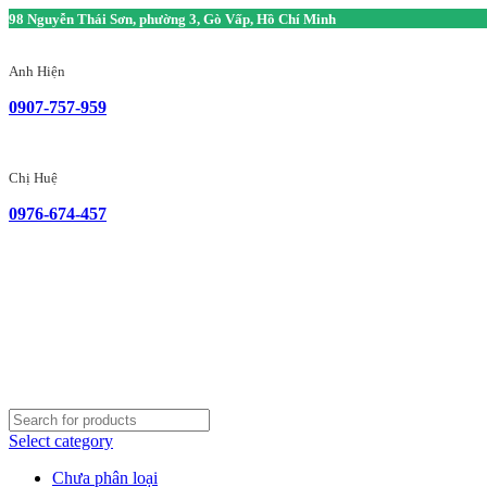
98 Nguyễn Thái Sơn, phường 3, Gò Vấp, Hồ Chí Minh
Anh Hiện
0907-757-959
Chị Huệ
0976-674-457
Select category
Chưa phân loại